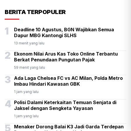
KSP Kawal Pelepasan Ekspor
BERITA TERPOPULER
Alumina Rp2,2 Triliun
1
Deadline 10 Agustus, BGN Wajibkan Semua
Dapur MBG Kantongi SLHS
13 menit yang lalu
2
Ekonom Nilai Arus Kas Toko Online Terbantu
Berkat Penundaan Pungutan Pajak
59 menit yang lalu
3
Ada Laga Chelsea FC vs AC Milan, Polda Metro
Imbau Hindari Kawasan GBK
1 jam yang lalu
4
Polisi Dalami Keterkaitan Temuan Senjata di
Jaksel dengan Sengketa Yayasan
1 jam yang lalu
5
Menaker Dorong Balai K3 Jadi Garda Terdepan