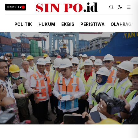
SIN PO TV
POLITIK
HUKUM
EKBIS
PERISTIWA
OLAHRAGA
TIM REDAKSI
EKBIS
19 JAM YANG LALU