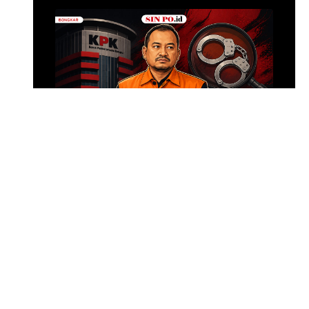
Langsung Kepula
Thailand Anutin d
Foto: Presi
•
Kemarin
Modus Pemerasan Bupati
Anom
SIN PO DULU