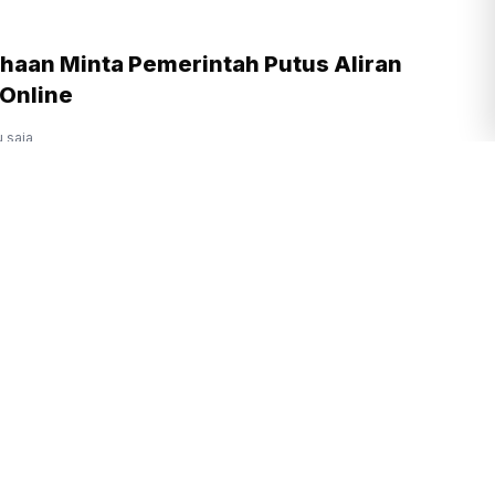
ahaan Minta Pemerintah Putus Aliran
 Online
u saja
andek, Madrid Bisa Lepas Vinicius ke
eague
u saja