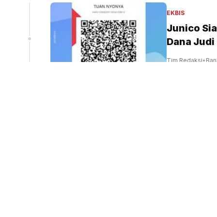
ngan PM
EKBIS
i Halim
Junico Si
Dana Judi
Tim Redaksi
•
Bar
den Prabowo Antar Langsung Keberangkatan PM
Thailand Anutin di Halim (SinPo.id/Biro Setpres)
OLAHRAGA
Kontrak M
Premier L
Tim Redaksi
•
Bar
OLAHRAGA