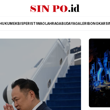
HUKUM
EKBIS
PERISTIWA
OLAHRAGA
BUDAYA
GALERI
BONGKAR
SI