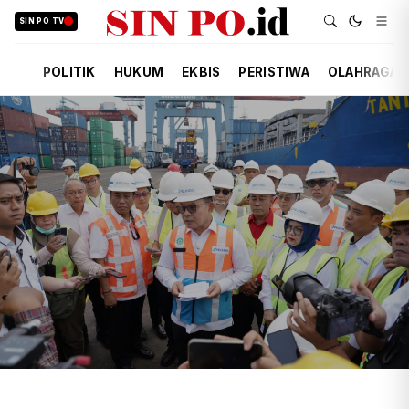
SIN PO TV
POLITIK
HUKUM
EKBIS
PERISTIWA
OLAHRAGA
TIM REDAKSI
EKBIS
15 JAM YANG LALU