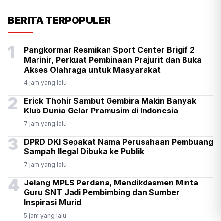
KSP Kawal Pelepasan Ekspor
BERITA TERPOPULER
Alumina Rp2,2 Triliun
1
Pangkormar Resmikan Sport Center Brigif 2
Marinir, Perkuat Pembinaan Prajurit dan Buka
Akses Olahraga untuk Masyarakat
4 jam yang lalu
2
Erick Thohir Sambut Gembira Makin Banyak
Klub Dunia Gelar Pramusim di Indonesia
7 jam yang lalu
3
DPRD DKI Sepakat Nama Perusahaan Pembuang
Sampah Ilegal Dibuka ke Publik
7 jam yang lalu
4
Jelang MPLS Perdana, Mendikdasmen Minta
Guru SNT Jadi Pembimbing dan Sumber
Inspirasi Murid
5 jam yang lalu