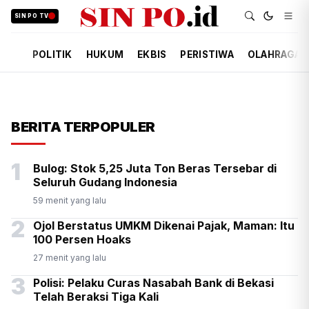
SIN PO TV
POLITIK
HUKUM
EKBIS
PERISTIWA
OLAHRAGA
BERITA TERPOPULER
1
Bulog: Stok 5,25 Juta Ton Beras Tersebar di
Seluruh Gudang Indonesia
59 menit yang lalu
2
Ojol Berstatus UMKM Dikenai Pajak, Maman: Itu
100 Persen Hoaks
27 menit yang lalu
3
Polisi: Pelaku Curas Nasabah Bank di Bekasi
Telah Beraksi Tiga Kali