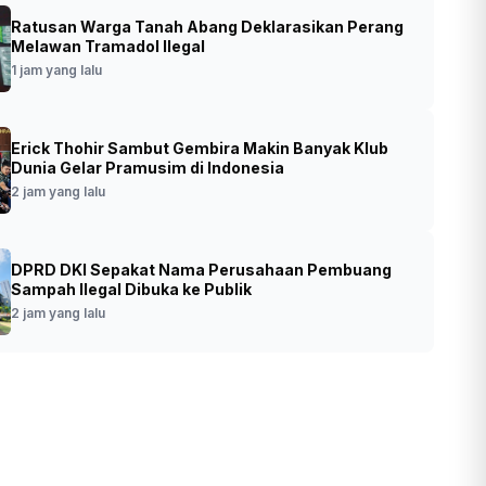
Ratusan Warga Tanah Abang Deklarasikan Perang
g MPLS Perdana, Mendikdasmen Minta
Melawan Tramadol Ilegal
SNT Jadi Pembimbing dan Sumber
1 jam yang lalu
asi Murid
Erick Thohir Sambut Gembira Makin Banyak Klub
•
Foto: Mendikdasmen Abdul Mu'ti
t yang lalu
Dunia Gelar Pramusim di Indonesia
(SinPo.id/Kemendikdasmen)
2 jam yang lalu
DPRD DKI Sepakat Nama Perusahaan Pembuang
Sampah Ilegal Dibuka ke Publik
2 jam yang lalu