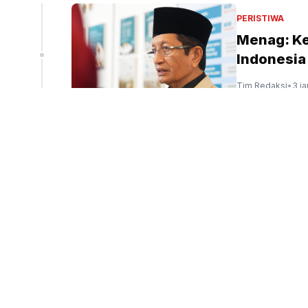
liun
PERISTIWA
Menag: Ke
Indonesia
peninjauan ekspor Alumina (Sinpo.id/tim media)
Tim Redaksi
•
3 j
PENDIDIKAN
Presiden 
Kembali D
Tim Redaksi
•
4 j
PERISTIWA
Presiden 