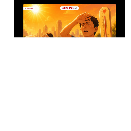
Alumina Rp2,2 Tri
•
11 jam yang lalu
Foto: Suasana 
Menghadapi Puncak El Nino
SIN PO DULU