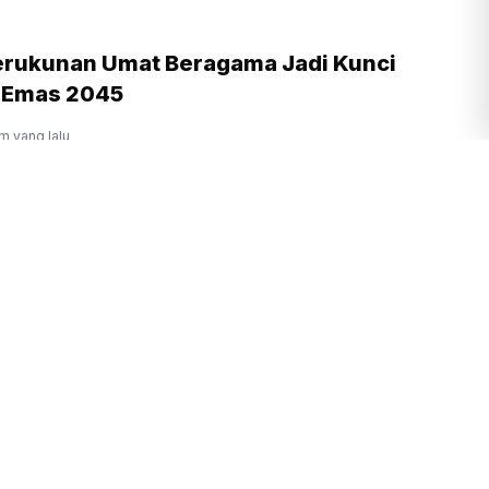
rukunan Umat Beragama Jadi Kunci
 Emas 2045
am yang lalu
Prabowo Ingin Budaya Membaca
igalakkan di Lingkungan Pendidikan
am yang lalu
Prabowo Sebut Ben Mboi dan Cak Noer