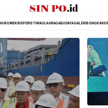
HUKUM
EKBIS
PERISTIWA
OLAHRAGA
BUDAYA
GALERI
BONGKAR
SI