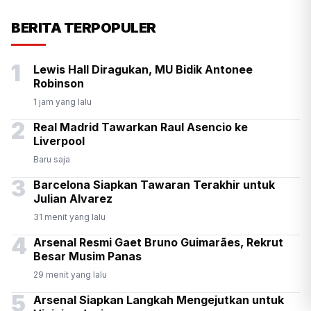
Presiden Prabowo Antar
BERITA TERPOPULER
Langsung Kepulangan PM
1
Lewis Hall Diragukan, MU Bidik Antonee
Thailand Anutin di Halim
Robinson
1 jam yang lalu
2
Real Madrid Tawarkan Raul Asencio ke
Liverpool
Baru saja
3
Barcelona Siapkan Tawaran Terakhir untuk
Julian Alvarez
31 menit yang lalu
4
Arsenal Resmi Gaet Bruno Guimarães, Rekrut
Besar Musim Panas
29 menit yang lalu
5
Arsenal Siapkan Langkah Mengejutkan untuk