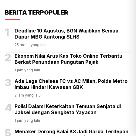
KSP Kawal Pelepasan Ekspor
BERITA TERPOPULER
Alumina Rp2,2 Triliun
1
Deadline 10 Agustus, BGN Wajibkan Semua
Dapur MBG Kantongi SLHS
25 menit yang lalu
2
Ekonom Nilai Arus Kas Toko Online Terbantu
Berkat Penundaan Pungutan Pajak
1 jam yang lalu
3
Ada Laga Chelsea FC vs AC Milan, Polda Metro
Imbau Hindari Kawasan GBK
2 jam yang lalu
4
Polisi Dalami Keterkaitan Temuan Senjata di
Jaksel dengan Sengketa Yayasan
1 jam yang lalu
5
Menaker Dorong Balai K3 Jadi Garda Terdepan