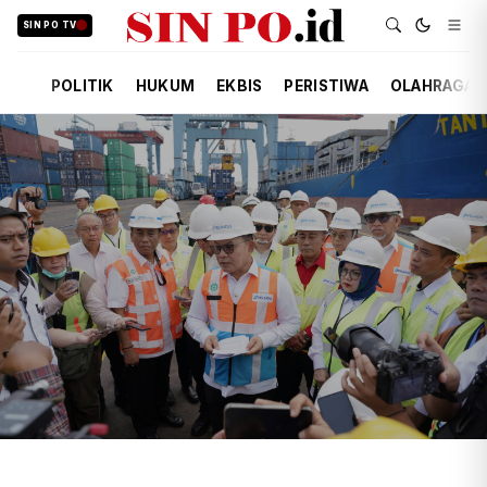
SIN PO TV
POLITIK
HUKUM
EKBIS
PERISTIWA
OLAHRAGA
TIM REDAKSI
EKBIS
19 JAM YANG LALU