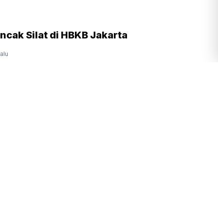
ncak Silat di HBKB Jakarta
lalu
g Brasil Buka Jalan Produk Indonesia ke
atin
am yang lalu
phin Hantam Jepang, Tiongkok Siaga