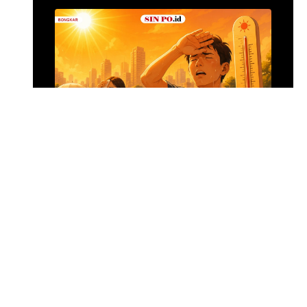
Menghadapi Puncak El Nino
SIN PO DULU