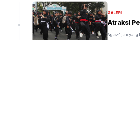
GALERI
Atraksi Pe
Agus
•
1 jam yang 
EKBIS
RI Ganden
Amerika L
Tio Pirnando
•
2 j
DUNIA
Topan Dol