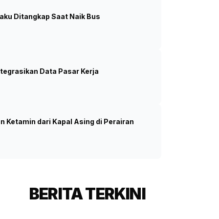
aku Ditangkap Saat Naik Bus
i Titik Rawan untuk Lindungi
amenag RI Romo Muhammad Syafi'i. (SinPo.id/ Dok.
Kemenag)
egrasikan Data Pasar Kerja
 Ketamin dari Kapal Asing di Perairan
BERITA TERKINI