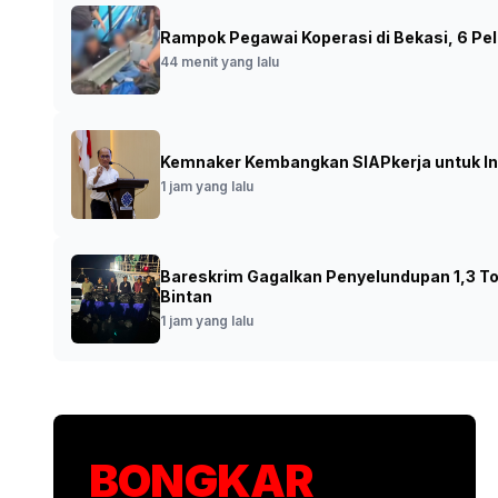
Rampok Pegawai Koperasi di Bekasi, 6 Pel
Wamenag Minta Madrasah Pasang CCTV d
44 menit yang lalu
Anak
•
Foto: W
9 menit yang lalu
Kemnaker Kembangkan SIAPkerja untuk Int
1 jam yang lalu
Bareskrim Gagalkan Penyelundupan 1,3 Ton
Bintan
1 jam yang lalu
BONGKAR