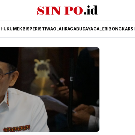
K
HUKUM
EKBIS
PERISTIWA
OLAHRAGA
BUDAYA
GALERI
BONGKAR
S