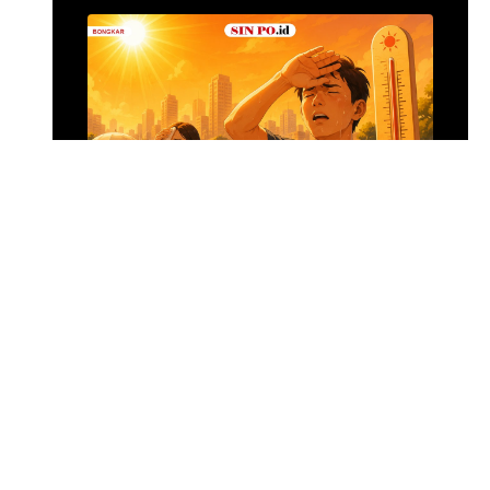
Alumina Rp2,2 Tri
•
14 jam yang lalu
Foto: Suasana 
Menghadapi Puncak El Nino
SIN PO DULU