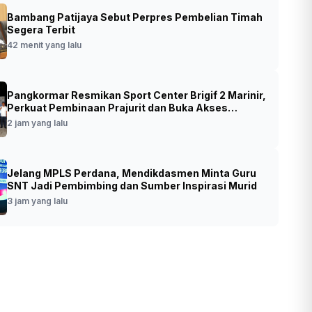
Bambang Patijaya Sebut Perpres Pembelian Timah
hut Gerak Cepat Padamkan Kebakaran
Segera Terbit
nung Gede Pangrango, Pendakian Ditutup
42 menit yang lalu
•
Foto: Kemenhut gerak cepat padamkan
t yang lalu
Pangkormar Resmikan Sport Center Brigif 2 Marinir,
kebakaran lahan yang terjadi di Alun-Alun
Perkuat Pembinaan Prajurit dan Buka Akses
Barat Surya Kencana, kawasan TNGGP.
Olahraga untuk Masyarakat
2 jam yang lalu
Istimewa
Jelang MPLS Perdana, Mendikdasmen Minta Guru
SNT Jadi Pembimbing dan Sumber Inspirasi Murid
3 jam yang lalu