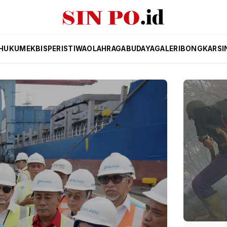
HUKUM
EKBIS
PERISTIWA
OLAHRAGA
BUDAYA
GALERI
BONGKAR
SI