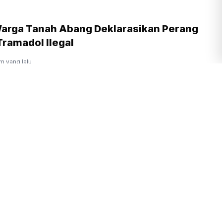
arga Tanah Abang Deklarasikan Perang
ramadol Ilegal
am yang lalu
hir Sambut Gembira Makin Banyak Klub
ar Pramusim di Indonesia
m yang lalu
 Sepakat Nama Perusahaan Pembuang