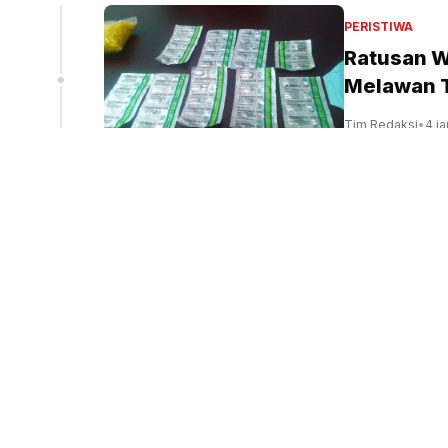
liun
PERISTIWA
Ratusan W
Melawan T
peninjauan ekspor Alumina (Sinpo.id/tim media)
Tim Redaksi
•
4 j
OLAHRAGA
Erick Tho
Dunia Gel
Tim Redaksi
•
5 ja
PERISTIWA
DPRD DKI