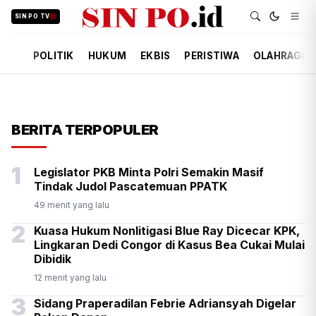
SIN PO TV
POLITIK
HUKUM
EKBIS
PERISTIWA
OLAHRAGA
BERITA TERPOPULER
1
Legislator PKB Minta Polri Semakin Masif
Tindak Judol Pascatemuan PPATK
49 menit yang lalu
2
Kuasa Hukum Nonlitigasi Blue Ray Dicecar KPK,
Lingkaran Dedi Congor di Kasus Bea Cukai Mulai
Dibidik
12 menit yang lalu
3
Sidang Praperadilan Febrie Adriansyah Digelar