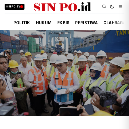
SIN PO TV
POLITIK
HUKUM
EKBIS
PERISTIWA
OLAHRAGA
TIM REDAKSI
EKBIS
6 JAM YANG LALU