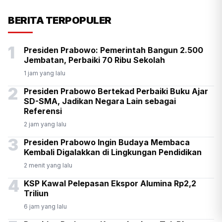
KSP Kawal Pelepasan Ekspor
BERITA TERPOPULER
Alumina Rp2,2 Triliun
1
Presiden Prabowo: Pemerintah Bangun 2.500
Jembatan, Perbaiki 70 Ribu Sekolah
1 jam yang lalu
2
Presiden Prabowo Bertekad Perbaiki Buku Ajar
SD-SMA, Jadikan Negara Lain sebagai
Referensi
2 jam yang lalu
3
Presiden Prabowo Ingin Budaya Membaca
Kembali Digalakkan di Lingkungan Pendidikan
2 menit yang lalu
4
KSP Kawal Pelepasan Ekspor Alumina Rp2,2
Triliun
6 jam yang lalu