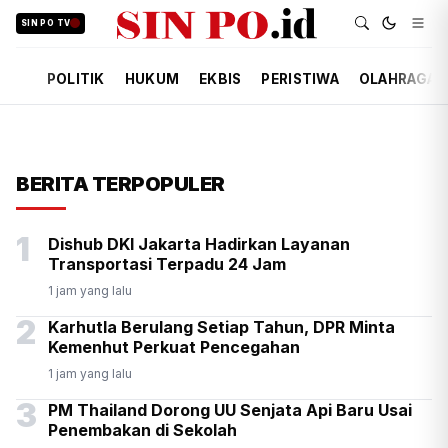
SIN PO TV
POLITIK
HUKUM
EKBIS
PERISTIWA
OLAHRAGA
BERITA TERPOPULER
1
Dishub DKI Jakarta Hadirkan Layanan
Transportasi Terpadu 24 Jam
1 jam yang lalu
2
Karhutla Berulang Setiap Tahun, DPR Minta
Kemenhut Perkuat Pencegahan
1 jam yang lalu
3
PM Thailand Dorong UU Senjata Api Baru Usai
Penembakan di Sekolah