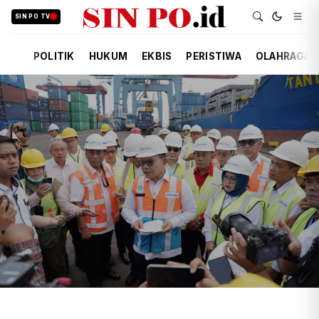
SIN PO TV
POLITIK
HUKUM
EKBIS
PERISTIWA
OLAHRAGA
TIM REDAKSI
EKBIS
15 JAM YANG LALU