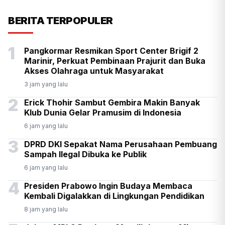
KSP Kawal Pelepasan Ekspor
BERITA TERPOPULER
Alumina Rp2,2 Triliun
1
Pangkormar Resmikan Sport Center Brigif 2
Marinir, Perkuat Pembinaan Prajurit dan Buka
Akses Olahraga untuk Masyarakat
3 jam yang lalu
2
Erick Thohir Sambut Gembira Makin Banyak
Klub Dunia Gelar Pramusim di Indonesia
6 jam yang lalu
3
DPRD DKI Sepakat Nama Perusahaan Pembuang
Sampah Ilegal Dibuka ke Publik
6 jam yang lalu
4
Presiden Prabowo Ingin Budaya Membaca
Kembali Digalakkan di Lingkungan Pendidikan
8 jam yang lalu