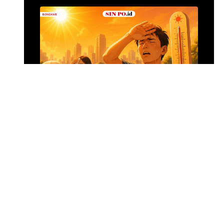
Alumina Rp2,2 Tri
•
12 jam yang lalu
Foto: Suasana 
Menghadapi Puncak El Nino
SIN PO DULU