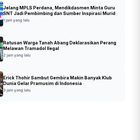
Jelang MPLS Perdana, Mendikdasmen Minta Guru
ormar Resmikan Sport Center Brigif 2
SNT Jadi Pembimbing dan Sumber Inspirasi Murid
ir, Perkuat Pembinaan Prajurit dan Buka
1 jam yang lalu
 Olahraga untuk Masyarakat
Ratusan Warga Tanah Abang Deklarasikan Perang
•
Foto: Pangkormar Letjen (Mar) Endi Supardi
t yang lalu
Melawan Tramadol Ilegal
didampingi Komandan Brigif 2 Marinir
2 jam yang lalu
Kolonel (Mar) Aang Andy Warta
meresmikan Sport Center Brigif 2 Marinir
(Ashar/Foto:DispenBrigif2MarinirAinul/SinP
o.id)
Erick Thohir Sambut Gembira Makin Banyak Klub
Dunia Gelar Pramusim di Indonesia
3 jam yang lalu