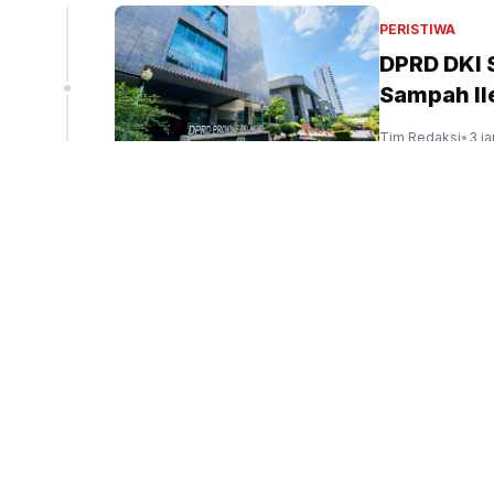
liun
PERISTIWA
DPRD DKI
Sampah Ile
peninjauan ekspor Alumina (Sinpo.id/tim media)
Tim Redaksi
•
3 j
PERISTIWA
Menag: Ke
Indonesia
Tim Redaksi
•
4 j
PENDIDIKAN
Presiden 