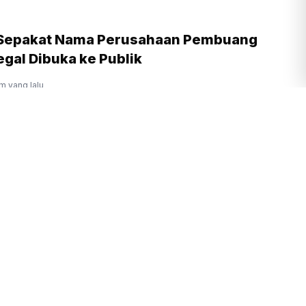
 Sepakat Nama Perusahaan Pembuang
gal Dibuka ke Publik
am yang lalu
rukunan Umat Beragama Jadi Kunci
 Emas 2045
am yang lalu
Prabowo Ingin Budaya Membaca