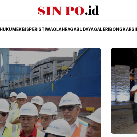
HUKUM
EKBIS
PERISTIWA
OLAHRAGA
BUDAYA
GALERI
BONGKAR
SI