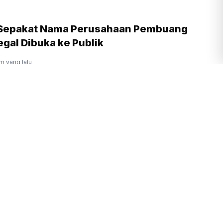
 Sepakat Nama Perusahaan Pembuang
gal Dibuka ke Publik
am yang lalu
rukunan Umat Beragama Jadi Kunci
 Emas 2045
m yang lalu
Prabowo Ingin Budaya Membaca