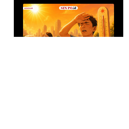
Alumina Rp2,2 Tri
•
12 jam yang lalu
Foto: Suasana 
Menghadapi Puncak El Nino
SIN PO DULU