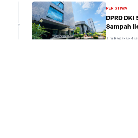
liun
PERISTIWA
DPRD DKI
Sampah Ile
peninjauan ekspor Alumina (Sinpo.id/tim media)
Tim Redaksi
•
4 j
PERISTIWA
Menag: Ke
Indonesia
Tim Redaksi
•
5 ja
PENDIDIKAN
Presiden 