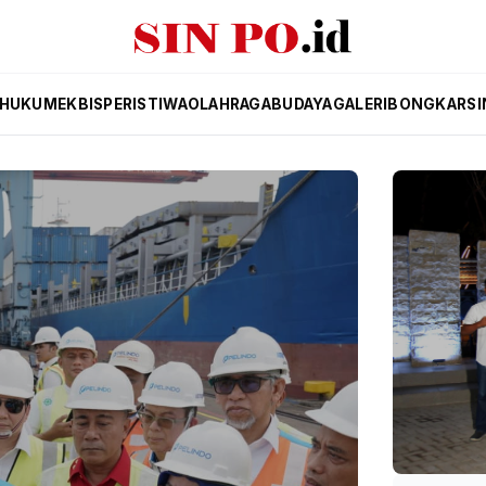
HUKUM
EKBIS
PERISTIWA
OLAHRAGA
BUDAYA
GALERI
BONGKAR
SI