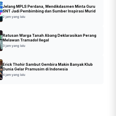
Jelang MPLS Perdana, Mendikdasmen Minta Guru
ormar Resmikan Sport Center Brigif 2
SNT Jadi Pembimbing dan Sumber Inspirasi Murid
ir, Perkuat Pembinaan Prajurit dan Buka
2 jam yang lalu
 Olahraga untuk Masyarakat
Ratusan Warga Tanah Abang Deklarasikan Perang
•
Foto: Pangkormar Letjen (Mar) Endi Supardi
ang lalu
Melawan Tramadol Ilegal
didampingi Komandan Brigif 2 Marinir
3 jam yang lalu
Kolonel (Mar) Aang Andy Warta
meresmikan Sport Center Brigif 2 Marinir
(Ashar/Foto:DispenBrigif2MarinirAinul/SinP
o.id)
Erick Thohir Sambut Gembira Makin Banyak Klub
Dunia Gelar Pramusim di Indonesia
4 jam yang lalu