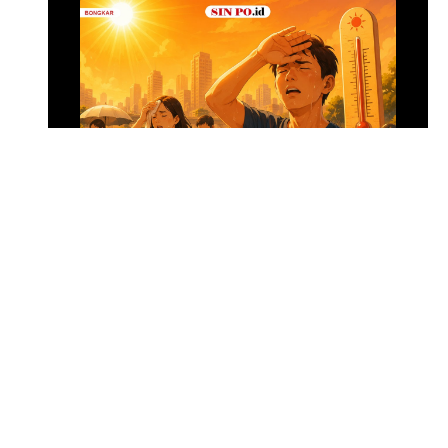
Menghadapi Puncak El Nino
SIN PO DULU