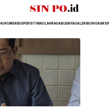
HUKUM
EKBIS
PERISTIWA
OLAHRAGA
BUDAYA
GALERI
BONGKAR
SI