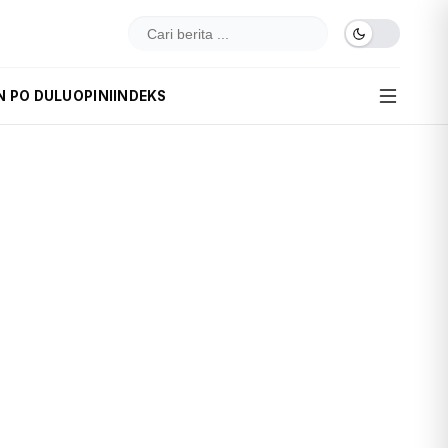
N PO DULU
OPINI
INDEKS