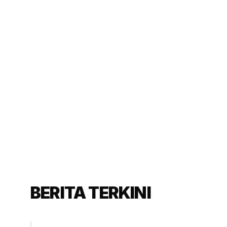
n Berekspresi Harus Disertai
aketum Partai Golkar Idrus Marham (SinPo.id/ Galuh
Ratnatika)
BERITA TERKINI