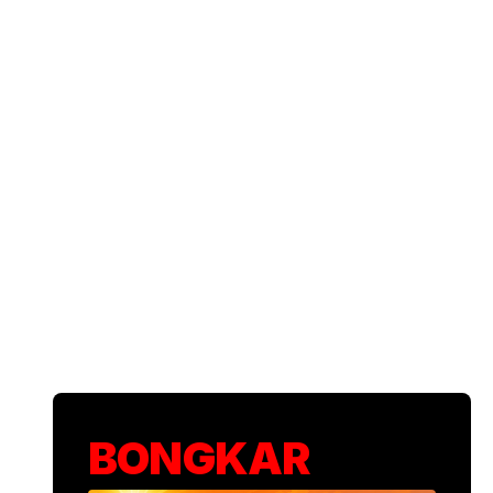
Golkar Soal Kabinet Bayangan: Kebebasa
Tanggung Jawab Publik
•
Foto: W
10 menit yang lalu
BONGKAR