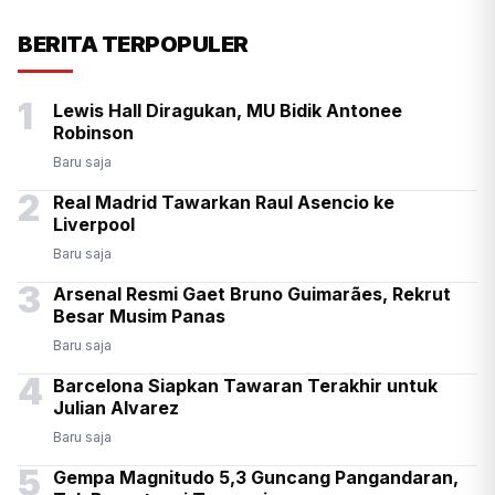
Presiden Prabowo Antar
BERITA TERPOPULER
Langsung Kepulangan PM
1
Lewis Hall Diragukan, MU Bidik Antonee
Thailand Anutin di Halim
Robinson
Baru saja
2
Real Madrid Tawarkan Raul Asencio ke
Liverpool
Baru saja
3
Arsenal Resmi Gaet Bruno Guimarães, Rekrut
Besar Musim Panas
Baru saja
4
Barcelona Siapkan Tawaran Terakhir untuk
Julian Alvarez
Baru saja
5
Gempa Magnitudo 5,3 Guncang Pangandaran,