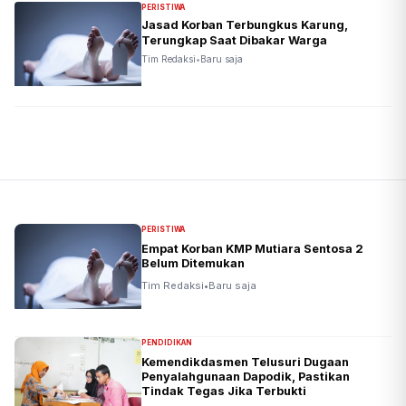
PERISTIWA
Jasad Korban Terbungkus Karung,
Terungkap Saat Dibakar Warga
Tim Redaksi
•
Baru saja
PERISTIWA
Empat Korban KMP Mutiara Sentosa 2
Belum Ditemukan
Tim Redaksi
•
Baru saja
PENDIDIKAN
Kemendikdasmen Telusuri Dugaan
Penyalahgunaan Dapodik, Pastikan
Tindak Tegas Jika Terbukti