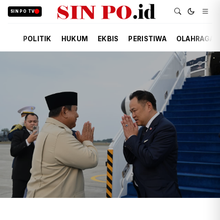
SIN PO TV
POLITIK
HUKUM
EKBIS
PERISTIWA
OLAHRAGA
TIM REDAKSI
POLITIK
KEMARIN