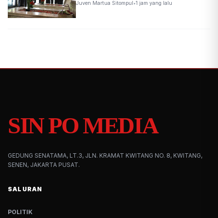
Juven Martua Sitompul
•
1 jam yang lalu
SIN PO MEDIA
GEDUNG SENATAMA, LT.3, JLN. KRAMAT KWITANG NO. 8, KWITANG,
SENEN, JAKARTA PUSAT.
SALURAN
POLITIK