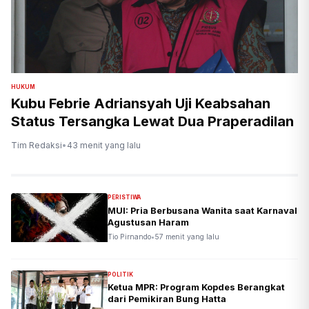
HUKUM
Kubu Febrie Adriansyah Uji Keabsahan
Status Tersangka Lewat Dua Praperadilan
Tim Redaksi
•
43 menit yang lalu
PERISTIWA
MUI: Pria Berbusana Wanita saat Karnaval
Agustusan Haram
Tio Pirnando
•
57 menit yang lalu
POLITIK
Ketua MPR: Program Kopdes Berangkat
dari Pemikiran Bung Hatta