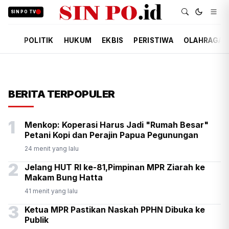
SIN PO TV
POLITIK
HUKUM
EKBIS
PERISTIWA
OLAHRAGA
BERITA TERPOPULER
1
Menkop: Koperasi Harus Jadi "Rumah Besar"
Petani Kopi dan Perajin Papua Pegunungan
24 menit yang lalu
2
Jelang HUT RI ke-81,Pimpinan MPR Ziarah ke
Makam Bung Hatta
41 menit yang lalu
3
Ketua MPR Pastikan Naskah PPHN Dibuka ke
Publik