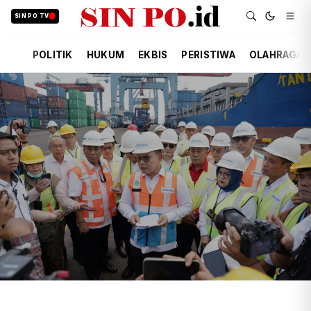
SIN PO TV
POLITIK
HUKUM
EKBIS
PERISTIWA
OLAHRAGA
TIM REDAKSI
EKBIS
KEMARIN