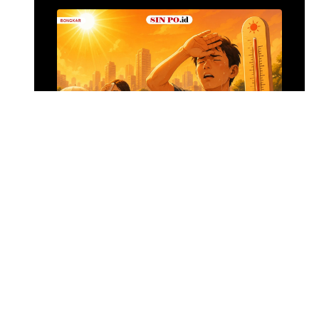
Alumina Rp2,2 Tri
•
20 jam yang lalu
Foto: Suasana 
Menghadapi Puncak El Nino
SIN PO DULU