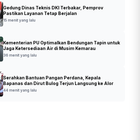
Gedung Dinas Teknis DKI Terbakar, Pemprov
ta DPR Minta Pengawasan Sekolah
Pastikan Layanan Tetap Berjalan
kuat Buntut Temuan Senjata
15 menit yang lalu
•
Foto: Barang bukti senpi yang ditemukan di
ja
Kementerian PU Optimalkan Bendungan Tapin untuk
Yayasan Jaksel (SinPo.id/Dok.Istimewa)
Jaga Ketersediaan Air di Musim Kemarau
36 menit yang lalu
Serahkan Bantuan Pangan Perdana, Kepala
Bapanas dan Dirut Bulog Terjun Langsung ke Alor
44 menit yang lalu