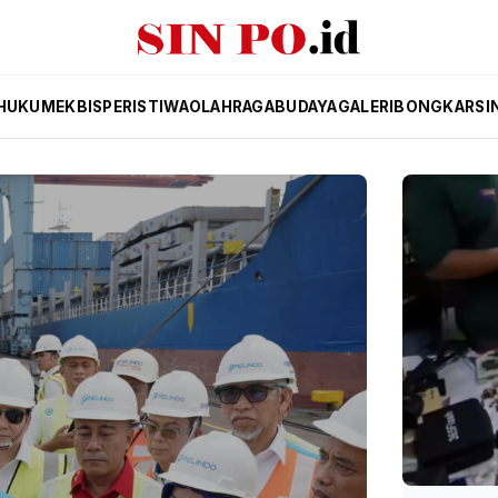
HUKUM
EKBIS
PERISTIWA
OLAHRAGA
BUDAYA
GALERI
BONGKAR
SI