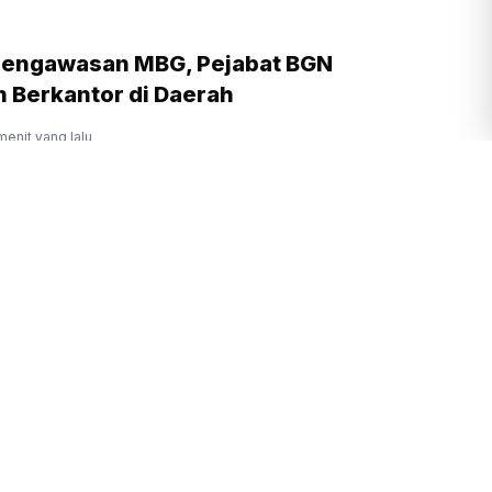
Pengawasan MBG, Pejabat BGN
n Berkantor di Daerah
menit yang lalu
p dan DVI Polda Metro Tangani
n Gedung Bapenda DKI
g lalu
10 Agustus, BGN Wajibkan Semua Dapur