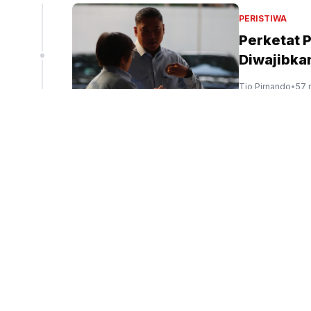
liun
PERISTIWA
Perketat 
Diwajibka
peninjauan ekspor Alumina (Sinpo.id/tim media)
Tio Pirnando
•
57 
PERISTIWA
Tim Kesla
Kebakara
Firdausi
•
1 jam yan
PERISTIWA
Deadline 