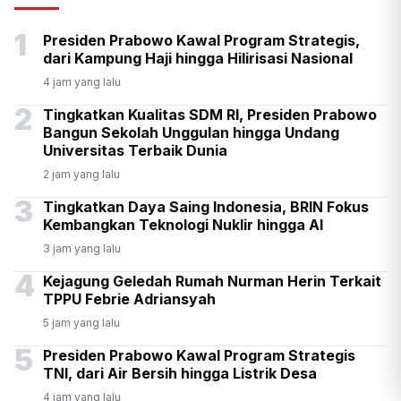
Senpi di Gedung Yayasan
1
Presiden Prabowo Kawal Program Strategis,
Sekolah di Pondok Pinang
dari Kampung Haji hingga Hilirisasi Nasional
4 jam yang lalu
2
Tingkatkan Kualitas SDM RI, Presiden Prabowo
Bangun Sekolah Unggulan hingga Undang
Universitas Terbaik Dunia
2 jam yang lalu
3
Tingkatkan Daya Saing Indonesia, BRIN Fokus
Kembangkan Teknologi Nuklir hingga AI
3 jam yang lalu
4
Kejagung Geledah Rumah Nurman Herin Terkait
TPPU Febrie Adriansyah
5 jam yang lalu
5
Presiden Prabowo Kawal Program Strategis
TNI, dari Air Bersih hingga Listrik Desa
4 jam yang lalu