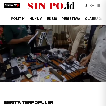
SIN PO TV
POLITIK
HUKUM
EKBIS
PERISTIWA
OLAHRAGA
FIRDAUSI
HUKUM
8 JAM YANG LALU
Polisi Usut Penemuan Bunker
BERITA TERPOPULER