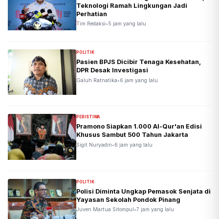
Teknologi Ramah Lingkungan Jadi
Perhatian
Tim Redaksi
•
5 jam yang lalu
POLITIK
Pasien BPJS Dicibir Tenaga Kesehatan,
DPR Desak Investigasi
Galuh Ratnatika
•
6 jam yang lalu
PERISTIWA
Pramono Siapkan 1.000 Al-Qur'an Edisi
Khusus Sambut 500 Tahun Jakarta
Sigit Nuryadin
•
6 jam yang lalu
POLITIK
Polisi Diminta Ungkap Pemasok Senjata di
Yayasan Sekolah Pondok Pinang
Juven Martua Sitompul
•
7 jam yang lalu