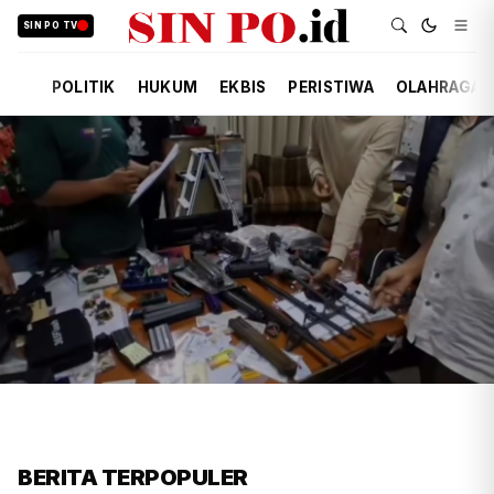
SIN PO TV
POLITIK
HUKUM
EKBIS
PERISTIWA
OLAHRAGA
FIRDAUSI
HUKUM
7 JAM YANG LALU
Polisi Usut Penemuan Bunker
BERITA TERPOPULER