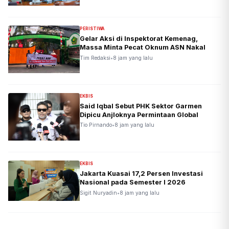
PERISTIWA
Gelar Aksi di Inspektorat Kemenag,
Massa Minta Pecat Oknum ASN Nakal
Tim Redaksi
•
8 jam yang lalu
EKBIS
Said Iqbal Sebut PHK Sektor Garmen
Dipicu Anjloknya Permintaan Global
Tio Pirnando
•
8 jam yang lalu
EKBIS
Jakarta Kuasai 17,2 Persen Investasi
Nasional pada Semester I 2026
Sigit Nuryadin
•
8 jam yang lalu