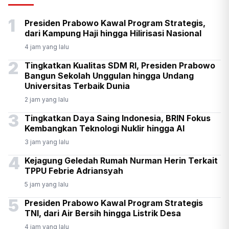
Senpi di Gedung Yayasan
1
Presiden Prabowo Kawal Program Strategis,
Sekolah di Pondok Pinang
dari Kampung Haji hingga Hilirisasi Nasional
4 jam yang lalu
2
Tingkatkan Kualitas SDM RI, Presiden Prabowo
Bangun Sekolah Unggulan hingga Undang
Universitas Terbaik Dunia
2 jam yang lalu
3
Tingkatkan Daya Saing Indonesia, BRIN Fokus
Kembangkan Teknologi Nuklir hingga AI
3 jam yang lalu
4
Kejagung Geledah Rumah Nurman Herin Terkait
TPPU Febrie Adriansyah
5 jam yang lalu
5
Presiden Prabowo Kawal Program Strategis
TNI, dari Air Bersih hingga Listrik Desa
4 jam yang lalu