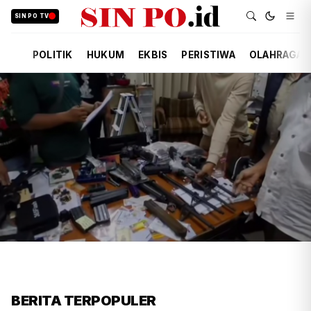
SIN PO TV
POLITIK
HUKUM
EKBIS
PERISTIWA
OLAHRAGA
FIRDAUSI
HUKUM
5 JAM YANG LALU
Polisi Usut Penemuan Bunker
BERITA TERPOPULER