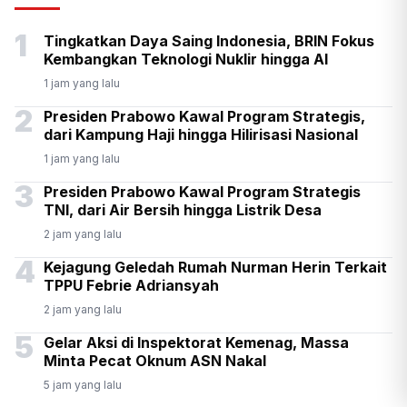
Senpi di Gedung Yayasan
1
Tingkatkan Daya Saing Indonesia, BRIN Fokus
Sekolah di Pondok Pinang
Kembangkan Teknologi Nuklir hingga AI
1 jam yang lalu
2
Presiden Prabowo Kawal Program Strategis,
dari Kampung Haji hingga Hilirisasi Nasional
1 jam yang lalu
3
Presiden Prabowo Kawal Program Strategis
TNI, dari Air Bersih hingga Listrik Desa
2 jam yang lalu
4
Kejagung Geledah Rumah Nurman Herin Terkait
TPPU Febrie Adriansyah
2 jam yang lalu
5
Gelar Aksi di Inspektorat Kemenag, Massa
Minta Pecat Oknum ASN Nakal
5 jam yang lalu