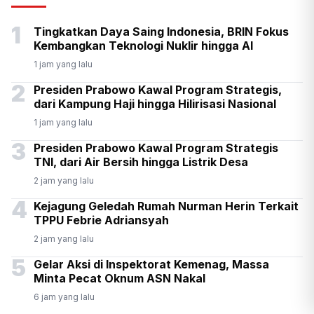
Senpi di Gedung Yayasan
1
Tingkatkan Daya Saing Indonesia, BRIN Fokus
Sekolah di Pondok Pinang
Kembangkan Teknologi Nuklir hingga AI
1 jam yang lalu
2
Presiden Prabowo Kawal Program Strategis,
dari Kampung Haji hingga Hilirisasi Nasional
1 jam yang lalu
3
Presiden Prabowo Kawal Program Strategis
TNI, dari Air Bersih hingga Listrik Desa
2 jam yang lalu
4
Kejagung Geledah Rumah Nurman Herin Terkait
TPPU Febrie Adriansyah
2 jam yang lalu
5
Gelar Aksi di Inspektorat Kemenag, Massa
Minta Pecat Oknum ASN Nakal
6 jam yang lalu