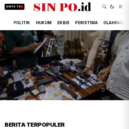
SIN PO TV
POLITIK
HUKUM
EKBIS
PERISTIWA
OLAHRAGA
FIRDAUSI
HUKUM
5 JAM YANG LALU
Polisi Usut Penemuan Bunker
BERITA TERPOPULER