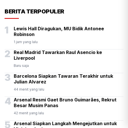
Presiden Prabowo Antar
BERITA TERPOPULER
Langsung Kepulangan PM
1
Lewis Hall Diragukan, MU Bidik Antonee
Thailand Anutin di Halim
Robinson
1 jam yang lalu
2
Real Madrid Tawarkan Raul Asencio ke
Liverpool
Baru saja
3
Barcelona Siapkan Tawaran Terakhir untuk
Julian Alvarez
44 menit yang lalu
4
Arsenal Resmi Gaet Bruno Guimarães, Rekrut
Besar Musim Panas
42 menit yang lalu
5
Arsenal Siapkan Langkah Mengejutkan untuk