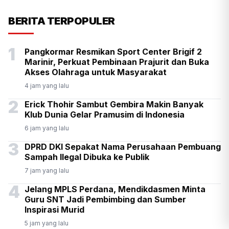
KSP Kawal Pelepasan Ekspor
BERITA TERPOPULER
Alumina Rp2,2 Triliun
1
Pangkormar Resmikan Sport Center Brigif 2
Marinir, Perkuat Pembinaan Prajurit dan Buka
Akses Olahraga untuk Masyarakat
4 jam yang lalu
2
Erick Thohir Sambut Gembira Makin Banyak
Klub Dunia Gelar Pramusim di Indonesia
6 jam yang lalu
3
DPRD DKI Sepakat Nama Perusahaan Pembuang
Sampah Ilegal Dibuka ke Publik
7 jam yang lalu
4
Jelang MPLS Perdana, Mendikdasmen Minta
Guru SNT Jadi Pembimbing dan Sumber
Inspirasi Murid
5 jam yang lalu