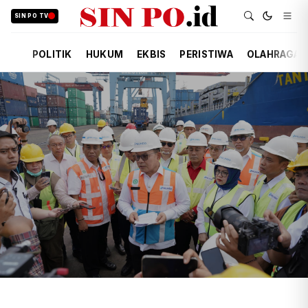
SIN PO TV
POLITIK
HUKUM
EKBIS
PERISTIWA
OLAHRAGA
TIM REDAKSI
EKBIS
15 JAM YANG LALU