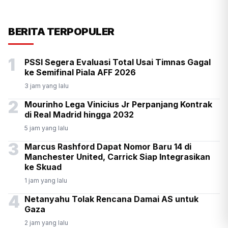
TIO PIRNANDO
PERISTIWA
12 JAM YANG LALU
Mulai Pekan Depan, BGN
BERITA TERPOPULER
Wajibkan Ompreng MBG
1
PSSI Segera Evaluasi Total Usai Timnas Gagal
Cantumkan Batas Waktu
ke Semifinal Piala AFF 2026
Konsumsi
3 jam yang lalu
2
Mourinho Lega Vinicius Jr Perpanjang Kontrak
di Real Madrid hingga 2032
5 jam yang lalu
3
Marcus Rashford Dapat Nomor Baru 14 di
Manchester United, Carrick Siap Integrasikan
ke Skuad
1 jam yang lalu
4
Netanyahu Tolak Rencana Damai AS untuk
Gaza
2 jam yang lalu