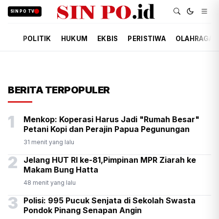
SIN PO TV
POLITIK
HUKUM
EKBIS
PERISTIWA
OLAHRAGA
BERITA TERPOPULER
1
Menkop: Koperasi Harus Jadi "Rumah Besar"
Petani Kopi dan Perajin Papua Pegunungan
31 menit yang lalu
2
Jelang HUT RI ke-81,Pimpinan MPR Ziarah ke
Makam Bung Hatta
48 menit yang lalu
3
Polisi: 995 Pucuk Senjata di Sekolah Swasta
Pondok Pinang Senapan Angin