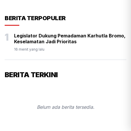
TIO PIRNANDO
PERISTIWA
16 JAM YANG LALU
Mulai Pekan Depan, BGN
BERITA TERPOPULER
Wajibkan Ompreng MBG
1
Legislator Dukung Pemadaman Karhutla Bromo,
Cantumkan Batas Waktu
Keselamatan Jadi Prioritas
Konsumsi
16 menit yang lalu
BERITA TERKINI
Belum ada berita tersedia.