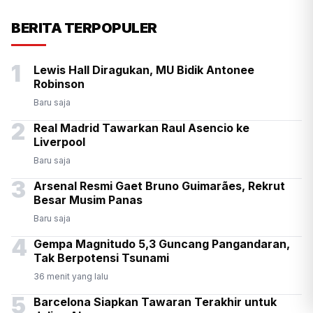
Presiden Prabowo Antar
BERITA TERPOPULER
Langsung Kepulangan PM
1
Lewis Hall Diragukan, MU Bidik Antonee
Thailand Anutin di Halim
Robinson
Baru saja
2
Real Madrid Tawarkan Raul Asencio ke
Liverpool
Baru saja
3
Arsenal Resmi Gaet Bruno Guimarães, Rekrut
Besar Musim Panas
Baru saja
4
Gempa Magnitudo 5,3 Guncang Pangandaran,
Tak Berpotensi Tsunami
36 menit yang lalu
5
Barcelona Siapkan Tawaran Terakhir untuk