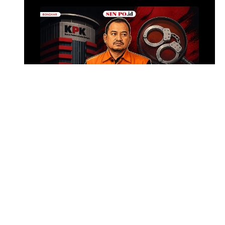
Senpi di Gedung 
Sekolah di Pondo
Foto: Baran
•
7 jam yang lalu
Modus Pemerasan Bupati
Anom
SIN PO DULU