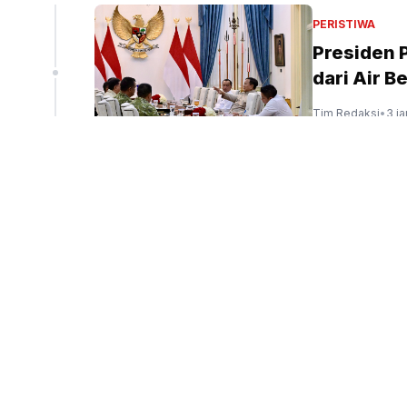
Yayasan
PERISTIWA
k Pinang
Presiden 
dari Air B
Tim Redaksi
•
3 j
g bukti senpi yang ditemukan di Yayasan Jaksel
(SinPo.id/Dok.Istimewa)
HUKUM
Kejagung 
TPPU Febr
david
•
4 jam yang 
PERISTIWA
Presiden 