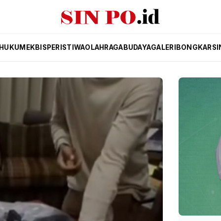
HUKUM
EKBIS
PERISTIWA
OLAHRAGA
BUDAYA
GALERI
BONGKAR
SI