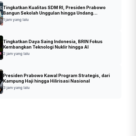
Tingkatkan Kualitas SDM RI, Presiden Prabowo
ker Siapkan Regulasi Adaptif Hadapi
Bangun Sekolah Unggulan hingga Undang
Universitas Terbaik Dunia
ahan Dunia Kerja
1 jam yang lalu
•
Foto: Sekretaris Jenderal Kemnaker, Cris
t yang lalu
Tingkatkan Daya Saing Indonesia, BRIN Fokus
Kuntadi (SinPo.id/Kemnaker)
Kembangkan Teknologi Nuklir hingga AI
2 jam yang lalu
Presiden Prabowo Kawal Program Strategis, dari
Kampung Haji hingga Hilirisasi Nasional
3 jam yang lalu