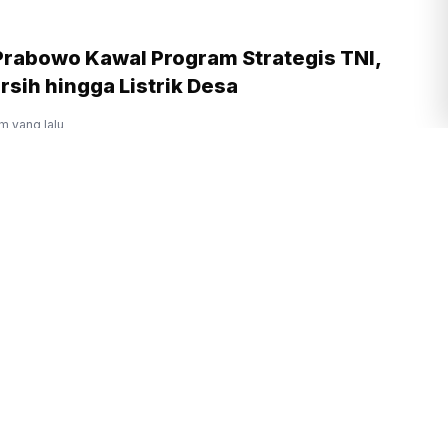
Prabowo Kawal Program Strategis TNI,
ersih hingga Listrik Desa
am yang lalu
Geledah Rumah Nurman Herin Terkait
ie Adriansyah
lalu
Prabowo Kagumi Inovasi BRIN,