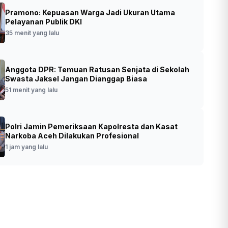
Pramono: Kepuasan Warga Jadi Ukuran Utama
s DKI Pastikan Nakes Pemprov Tak
Pelayanan Publik DKI
bat Dugaan Cibir Pasien BPJS
35 menit yang lalu
•
Foto: Kepala Dinas Kesehatan DKI Jakarta,
 yang lalu
Anggota DPR: Temuan Ratusan Senjata di Sekolah
Ani Ruspitawati (SinPo.id/ Dok. Pemprov
Swasta Jaksel Jangan Dianggap Biasa
DKI)
51 menit yang lalu
Polri Jamin Pemeriksaan Kapolresta dan Kasat
Narkoba Aceh Dilakukan Profesional
1 jam yang lalu