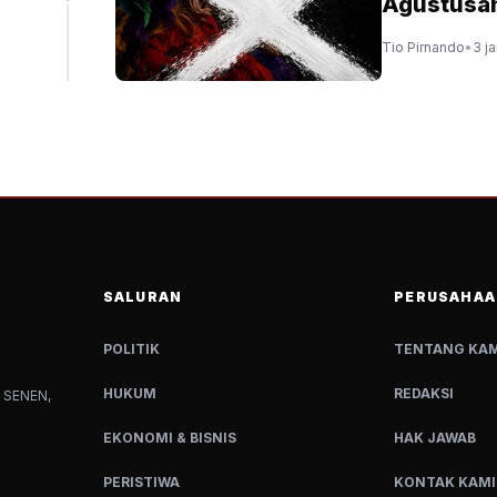
Agustusa
Tio Pirnando
•
3 j
SALURAN
PERUSAHAA
POLITIK
TENTANG KAM
HUKUM
REDAKSI
 SENEN,
EKONOMI & BISNIS
HAK JAWAB
PERISTIWA
KONTAK KAMI