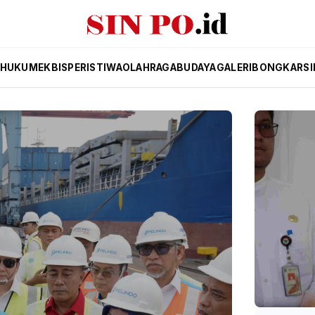
HUKUM
EKBIS
PERISTIWA
OLAHRAGA
BUDAYA
GALERI
BONGKAR
SI