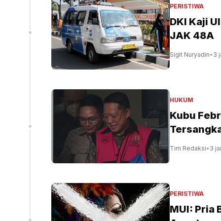
PERISTIWA
DKI Kaji U
JAK 48A
Sigit Nuryadin
•
3 
HUKUM
Kubu Febr
Tersangka
Tim Redaksi
•
3 j
PERISTIWA
MUI: Pria