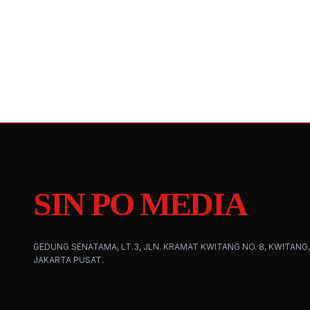
SIN PO MEDIA
GEDUNG SENATAMA, LT.3, JLN. KRAMAT KWITANG NO. 8, KWITANG,
JAKARTA PUSAT.