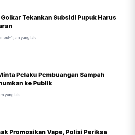
r Golkar Tekankan Subsidi Pupuk Harus
aran
ompul
•
1 jam yang lalu
Minta Pelaku Pembuangan Sampah
umumkan ke Publik
jam yang lalu
ak Promosikan Vape, Polisi Periksa