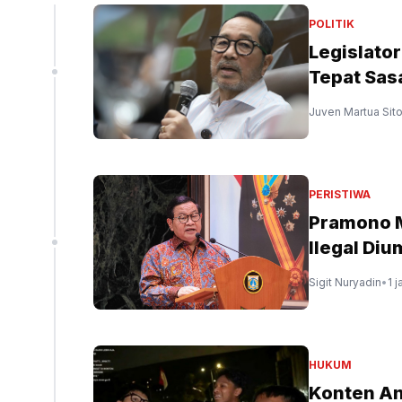
liun
POLITIK
Legislato
Tepat Sas
peninjauan ekspor Alumina (Sinpo.id/tim media)
Juven Martua Sit
PERISTIWA
Pramono 
Ilegal Di
Sigit Nuryadin
•
1 
HUKUM
Konten An