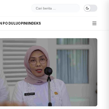
N PO DULU
OPINI
INDEKS