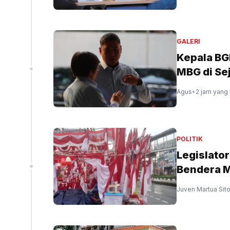
GALERI
Kepala BG
MBG di Se
Agus
•
2 jam yang 
POLITIK
Legislato
Bendera M
Juven Martua Sit