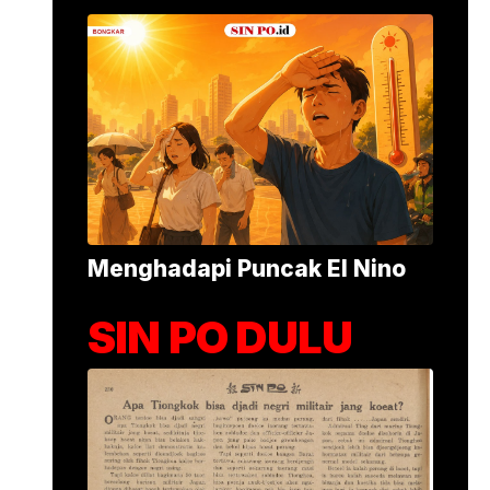
Alumina Rp2,2 Tri
•
1 jam yang lalu
Foto: Suasana 
Menghadapi Puncak El Nino
SIN PO DULU