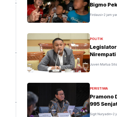
Bigmo Pe
Firdausi
•
2 jam ya
POLITIK
Legislato
Nirempati 
Juven Martua Sit
PERISTIWA
Pramono D
995 Senja
Sigit Nuryadin
•
2 