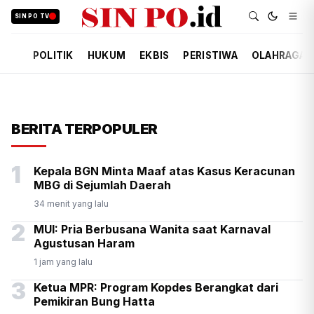
SIN PO TV
POLITIK
HUKUM
EKBIS
PERISTIWA
OLAHRAGA
BERITA TERPOPULER
1
Kepala BGN Minta Maaf atas Kasus Keracunan
MBG di Sejumlah Daerah
34 menit yang lalu
2
MUI: Pria Berbusana Wanita saat Karnaval
Agustusan Haram
1 jam yang lalu
3
Ketua MPR: Program Kopdes Berangkat dari
Pemikiran Bung Hatta