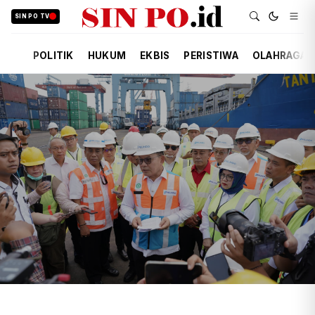
SIN PO TV
POLITIK
HUKUM
EKBIS
PERISTIWA
OLAHRAGA
TIM REDAKSI
EKBIS
10 JAM YANG LALU