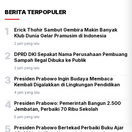
KSP Kawal Pelepasan Ekspor
BERITA TERPOPULER
Alumina Rp2,2 Triliun
1
Erick Thohir Sambut Gembira Makin Banyak
Klub Dunia Gelar Pramusim di Indonesia
2 jam yang lalu
2
DPRD DKI Sepakat Nama Perusahaan Pembuang
Sampah Ilegal Dibuka ke Publik
2 jam yang lalu
3
Presiden Prabowo Ingin Budaya Membaca
Kembali Digalakkan di Lingkungan Pendidikan
4 jam yang lalu
4
Presiden Prabowo: Pemerintah Bangun 2.500
Jembatan, Perbaiki 70 Ribu Sekolah
5 jam yang lalu
5
Presiden Prabowo Bertekad Perbaiki Buku Ajar