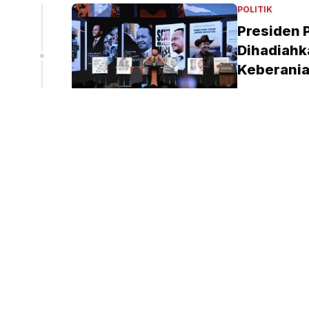
liun
POLITIK
Presiden 
Dihadiahka
peninjauan ekspor Alumina (Sinpo.id/tim media)
Keberani
Tim Redaksi
•
3 j
PENDIDIKAN
Presiden 
SD-SMA, J
Tim Redaksi
•
3 j
PERISTIWA
Kebakaran