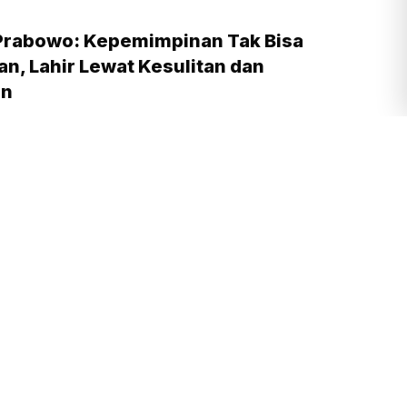
Prabowo: Kepemimpinan Tak Bisa
n, Lahir Lewat Kesulitan dan
an
am yang lalu
Prabowo Bertekad Perbaiki Buku Ajar
adikan Negara Lain sebagai Referensi
am yang lalu
 Landa Gedung Bapenda DKI Jakarta,