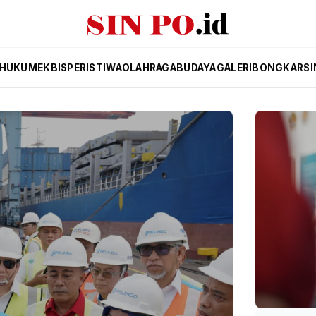
HUKUM
EKBIS
PERISTIWA
OLAHRAGA
BUDAYA
GALERI
BONGKAR
SI