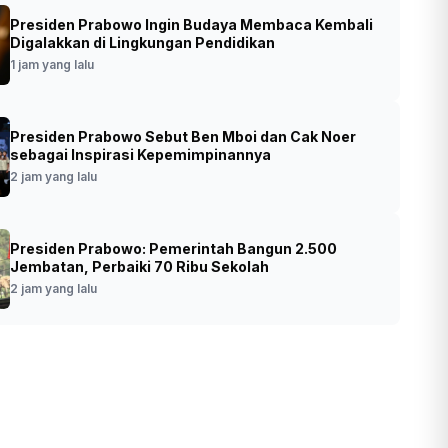
Presiden Prabowo Ingin Budaya Membaca Kembali
: Kerukunan Umat Beragama Jadi Kunci
Digalakkan di Lingkungan Pendidikan
esia Emas 2045
1 jam yang lalu
•
Foto: Menag Nasaruddin Umar
t yang lalu
Presiden Prabowo Sebut Ben Mboi dan Cak Noer
(SinPo.id/Kemenag)
sebagai Inspirasi Kepemimpinannya
2 jam yang lalu
Presiden Prabowo: Pemerintah Bangun 2.500
Jembatan, Perbaiki 70 Ribu Sekolah
2 jam yang lalu