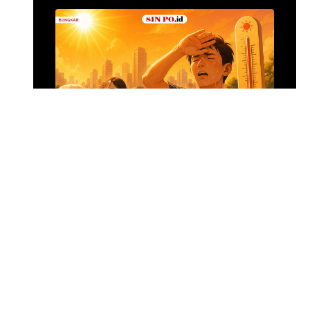
Alumina Rp2,2 Tri
•
8 jam yang lalu
Foto: Suasana 
Menghadapi Puncak El Nino
SIN PO DULU