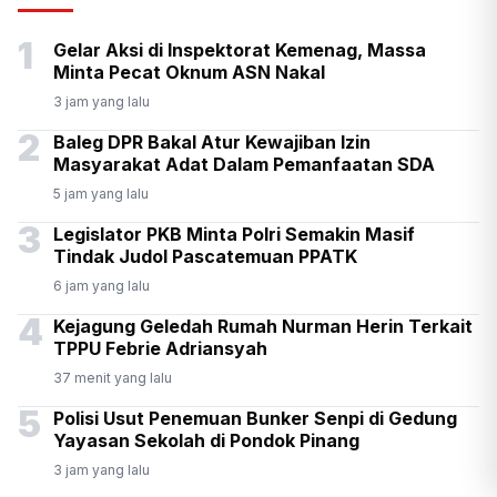
Senpi di Gedung Yayasan
1
Gelar Aksi di Inspektorat Kemenag, Massa
Sekolah di Pondok Pinang
Minta Pecat Oknum ASN Nakal
3 jam yang lalu
2
Baleg DPR Bakal Atur Kewajiban Izin
Masyarakat Adat Dalam Pemanfaatan SDA
5 jam yang lalu
3
Legislator PKB Minta Polri Semakin Masif
Tindak Judol Pascatemuan PPATK
6 jam yang lalu
4
Kejagung Geledah Rumah Nurman Herin Terkait
TPPU Febrie Adriansyah
37 menit yang lalu
5
Polisi Usut Penemuan Bunker Senpi di Gedung
Yayasan Sekolah di Pondok Pinang
3 jam yang lalu