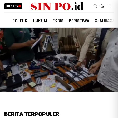
SIN PO TV
POLITIK
HUKUM
EKBIS
PERISTIWA
OLAHRAGA
FIRDAUSI
HUKUM
3 JAM YANG LALU
Polisi Usut Penemuan Bunker
BERITA TERPOPULER