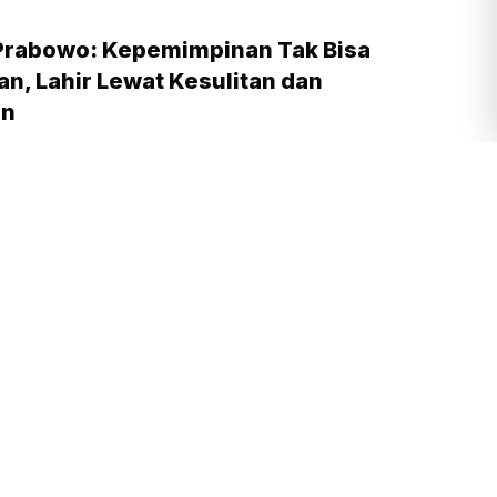
Prabowo: Kepemimpinan Tak Bisa
n, Lahir Lewat Kesulitan dan
an
am yang lalu
Prabowo Bertekad Perbaiki Buku Ajar
adikan Negara Lain sebagai Referensi
am yang lalu
 Landa Gedung Bapenda DKI Jakarta,