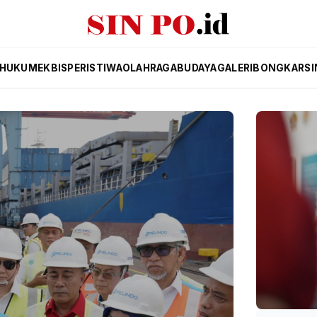
HUKUM
EKBIS
PERISTIWA
OLAHRAGA
BUDAYA
GALERI
BONGKAR
SI