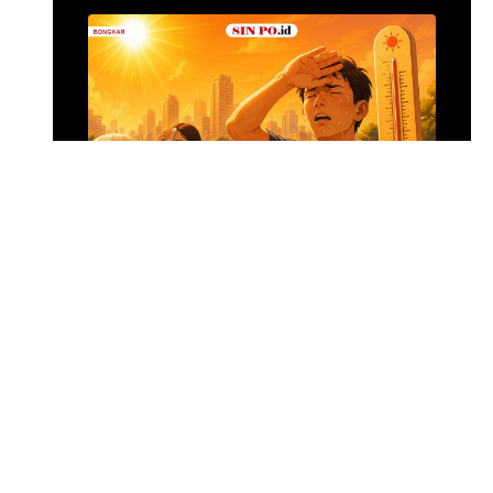
Alumina Rp2,2 Tri
•
8 jam yang lalu
Foto: Suasana 
Menghadapi Puncak El Nino
SIN PO DULU