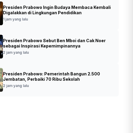
Presiden Prabowo Ingin Budaya Membaca Kembali
: Kerukunan Umat Beragama Jadi Kunci
Digalakkan di Lingkungan Pendidikan
esia Emas 2045
1 jam yang lalu
•
Foto: Menag Nasaruddin Umar
t yang lalu
Presiden Prabowo Sebut Ben Mboi dan Cak Noer
(SinPo.id/Kemenag)
sebagai Inspirasi Kepemimpinannya
2 jam yang lalu
Presiden Prabowo: Pemerintah Bangun 2.500
Jembatan, Perbaiki 70 Ribu Sekolah
2 jam yang lalu