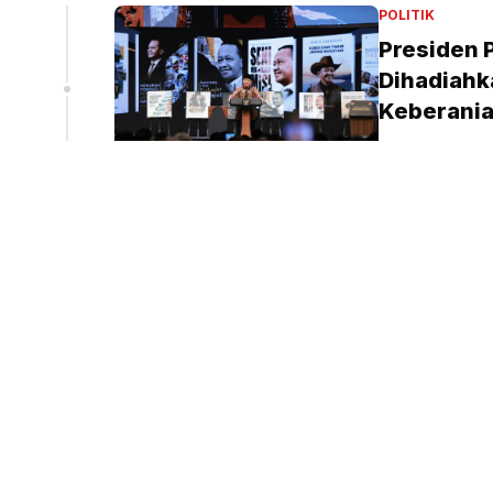
liun
POLITIK
Presiden 
Dihadiahka
peninjauan ekspor Alumina (Sinpo.id/tim media)
Keberani
Tim Redaksi
•
3 j
PENDIDIKAN
Presiden 
SD-SMA, J
Tim Redaksi
•
3 j
PERISTIWA
Kebakaran