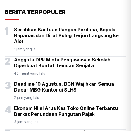
KSP Kawal Pelepasan Ekspor
BERITA TERPOPULER
Alumina Rp2,2 Triliun
1
Serahkan Bantuan Pangan Perdana, Kepala
Bapanas dan Dirut Bulog Terjun Langsung ke
Alor
1 jam yang lalu
2
Anggota DPR Minta Pengawasan Sekolah
Diperkuat Buntut Temuan Senjata
43 menit yang lalu
3
Deadline 10 Agustus, BGN Wajibkan Semua
Dapur MBG Kantongi SLHS
2 jam yang lalu
4
Ekonom Nilai Arus Kas Toko Online Terbantu
Berkat Penundaan Pungutan Pajak
3 jam yang lalu