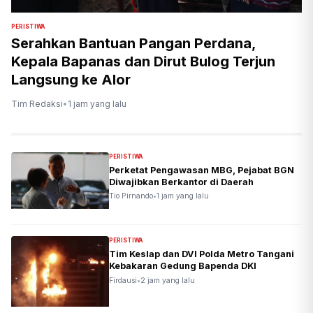
PERISTIWA
Serahkan Bantuan Pangan Perdana,
Kepala Bapanas dan Dirut Bulog Terjun
Langsung ke Alor
Tim Redaksi
•
1 jam yang lalu
PERISTIWA
Perketat Pengawasan MBG, Pejabat BGN
Diwajibkan Berkantor di Daerah
Tio Pirnando
•
1 jam yang lalu
PERISTIWA
Tim Keslap dan DVI Polda Metro Tangani
Kebakaran Gedung Bapenda DKI
Firdausi
•
2 jam yang lalu