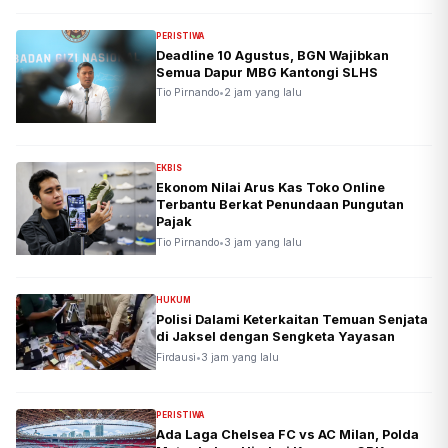
PERISTIWA
Deadline 10 Agustus, BGN Wajibkan
Semua Dapur MBG Kantongi SLHS
Tio Pirnando
•
2 jam yang lalu
EKBIS
Ekonom Nilai Arus Kas Toko Online
Terbantu Berkat Penundaan Pungutan
Pajak
Tio Pirnando
•
3 jam yang lalu
HUKUM
Polisi Dalami Keterkaitan Temuan Senjata
di Jaksel dengan Sengketa Yayasan
Firdausi
•
3 jam yang lalu
PERISTIWA
Ada Laga Chelsea FC vs AC Milan, Polda