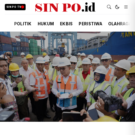
SIN PO TV
POLITIK
HUKUM
EKBIS
PERISTIWA
OLAHRAGA
TIM REDAKSI
EKBIS
21 JAM YANG LALU