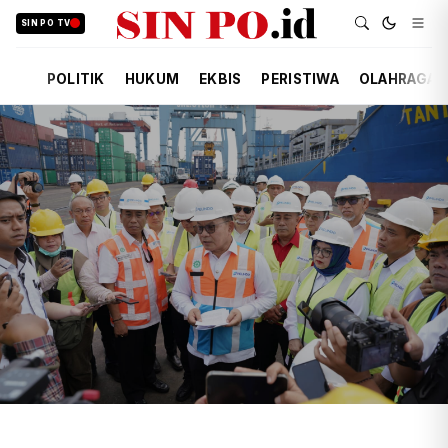
SIN PO TV
POLITIK
HUKUM
EKBIS
PERISTIWA
OLAHRAGA
TIM REDAKSI
EKBIS
34 MENIT YANG LALU