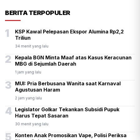
KSP Kawal Pelepasan Ekspor
BERITA TERPOPULER
Alumina Rp2,2 Triliun
1
KSP Kawal Pelepasan Ekspor Alumina Rp2,2
Triliun
34 menit yang lalu
2
Kepala BGN Minta Maaf atas Kasus Keracunan
MBG di Sejumlah Daerah
1 jam yang lalu
3
MUI: Pria Berbusana Wanita saat Karnaval
Agustusan Haram
2 jam yang lalu
4
Legislator Golkar Tekankan Subsidi Pupuk
Harus Tepat Sasaran
30 menit yang lalu
5
Konten Anak Promosikan Vape, Polisi Periksa