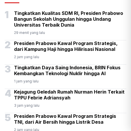
Senpi di Gedung Yayasan
1
Tingkatkan Kualitas SDM RI, Presiden Prabowo
Sekolah di Pondok Pinang
Bangun Sekolah Unggulan hingga Undang
Universitas Terbaik Dunia
29 menit yang lalu
2
Presiden Prabowo Kawal Program Strategis,
dari Kampung Haji hingga Hilirisasi Nasional
2 jam yang lalu
3
Tingkatkan Daya Saing Indonesia, BRIN Fokus
Kembangkan Teknologi Nuklir hingga AI
1 jam yang lalu
4
Kejagung Geledah Rumah Nurman Herin Terkait
TPPU Febrie Adriansyah
3 jam yang lalu
5
Presiden Prabowo Kawal Program Strategis
TNI, dari Air Bersih hingga Listrik Desa
2 jam yang lalu