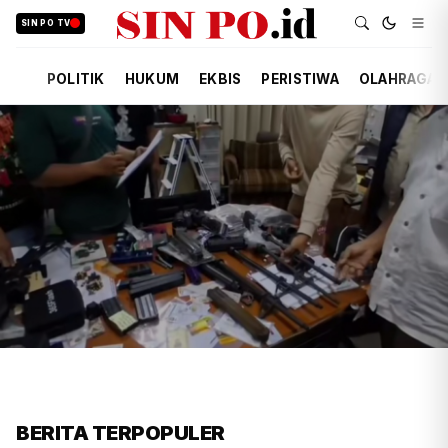
SIN PO TV
POLITIK
HUKUM
EKBIS
PERISTIWA
OLAHRAGA
FIRDAUSI
HUKUM
6 JAM YANG LALU
Polisi Usut Penemuan Bunker
BERITA TERPOPULER