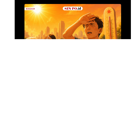
Alumina Rp2,2 Tri
•
12 jam yang lalu
Foto: Suasana 
Menghadapi Puncak El Nino
SIN PO DULU