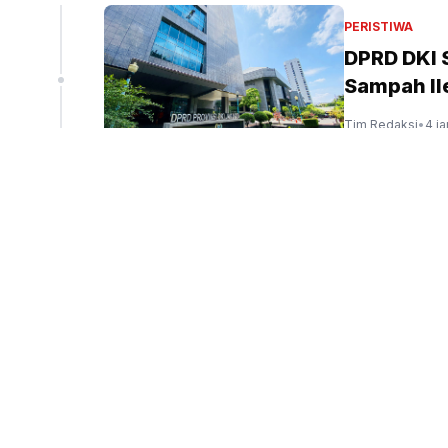
liun
PERISTIWA
DPRD DKI
Sampah Ile
peninjauan ekspor Alumina (Sinpo.id/tim media)
Tim Redaksi
•
4 j
PERISTIWA
Menag: Ke
Indonesia
Tim Redaksi
•
5 ja
PENDIDIKAN
Presiden 