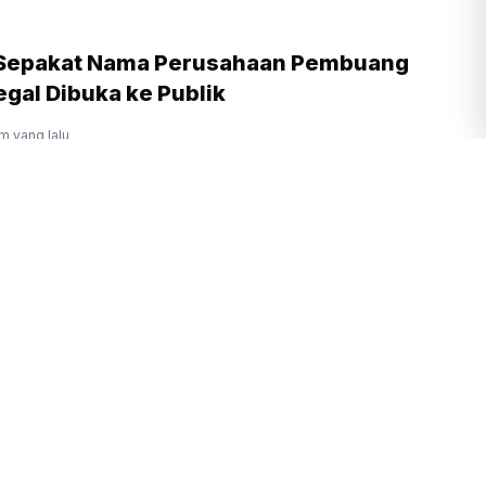
 Sepakat Nama Perusahaan Pembuang
gal Dibuka ke Publik
am yang lalu
rukunan Umat Beragama Jadi Kunci
 Emas 2045
m yang lalu
Prabowo Ingin Budaya Membaca