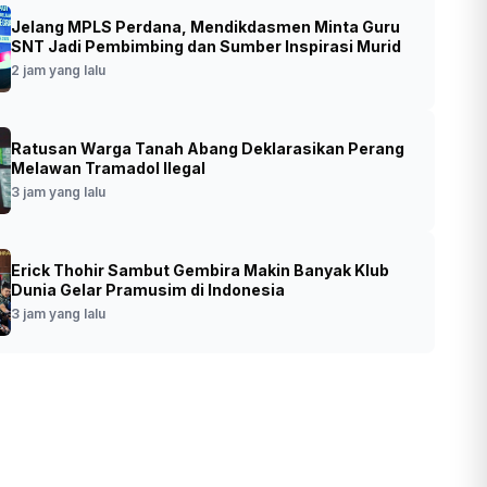
Jelang MPLS Perdana, Mendikdasmen Minta Guru
ormar Resmikan Sport Center Brigif 2
SNT Jadi Pembimbing dan Sumber Inspirasi Murid
ir, Perkuat Pembinaan Prajurit dan Buka
2 jam yang lalu
 Olahraga untuk Masyarakat
Ratusan Warga Tanah Abang Deklarasikan Perang
•
Foto: Pangkormar Letjen (Mar) Endi Supardi
ang lalu
Melawan Tramadol Ilegal
didampingi Komandan Brigif 2 Marinir
3 jam yang lalu
Kolonel (Mar) Aang Andy Warta
meresmikan Sport Center Brigif 2 Marinir
(Ashar/Foto:DispenBrigif2MarinirAinul/SinP
o.id)
Erick Thohir Sambut Gembira Makin Banyak Klub
Dunia Gelar Pramusim di Indonesia
3 jam yang lalu