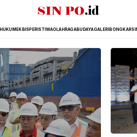
HUKUM
EKBIS
PERISTIWA
OLAHRAGA
BUDAYA
GALERI
BONGKAR
SI