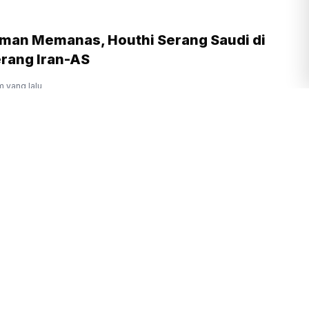
aman Memanas, Houthi Serang Saudi di
rang Iran-AS
m yang lalu
enembakan Sekolah Thailand, 8 Tewas
 Kakek-Nenek Pelaku
m yang lalu
r City Resmi Datangkan Geronimo Rulli