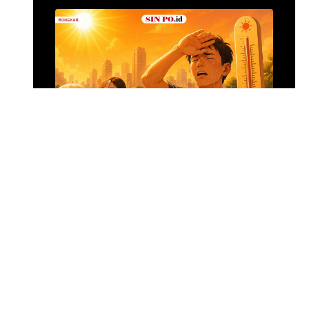
Alumina Rp2,2 Tri
•
Kemarin
Foto: Suasana 
Menghadapi Puncak El Nino
SIN PO DULU