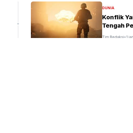
liun
DUNIA
Konflik Y
Tengah Pe
peninjauan ekspor Alumina (Sinpo.id/tim media)
Tim Redaksi
•
1 ja
DUNIA
Tragedi P
Termasuk
Tim Redaksi
•
2 ja
OLAHRAGA
Mancheste