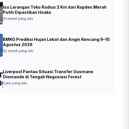
Isu Larangan Toko Radius 2 Km dari Kopdes Merah
ailand Dorong UU Senjata Api Baru Usai
Putih Dipastikan Hoaks
bakan di Sekolah
41 menit yang lalu
•
Foto: Kasus penembakan di Thailand yang
 yang lalu
BMKG Prediksi Hujan Lebat dan Angin Kencang 9–10
terjadi di sekolah (SinPo.id/AP)
Agustus 2026
52 menit yang lalu
Liverpool Pantau Situasi Transfer Ousmane
Diomande di Tengah Negosiasi Forest
1 jam yang lalu