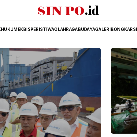
K
HUKUM
EKBIS
PERISTIWA
OLAHRAGA
BUDAYA
GALERI
BONGKAR
S