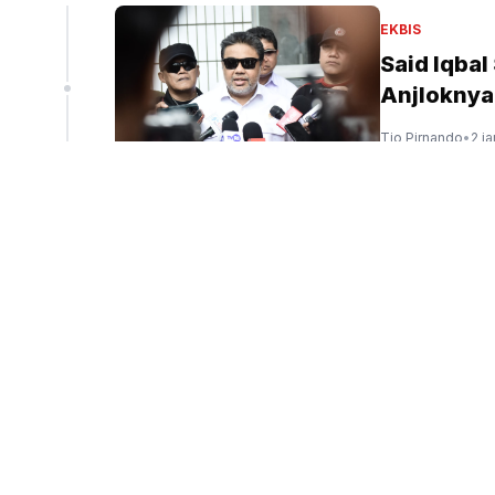
Yayasan
EKBIS
k Pinang
Said Iqba
Anjloknya
Tio Pirnando
•
2 j
g bukti senpi yang ditemukan di Yayasan Jaksel
(SinPo.id/Dok.Istimewa)
EKBIS
Jakarta Ku
pada Seme
Sigit Nuryadin
•
3 
POLITIK
Legislato