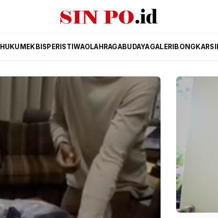
HUKUM
EKBIS
PERISTIWA
OLAHRAGA
BUDAYA
GALERI
BONGKAR
SI