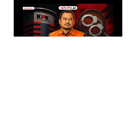
Senpi di Gedung 
Sekolah di Pondo
Foto: Baran
•
2 jam yang lalu
Modus Pemerasan Bupati
Anom
SIN PO DULU