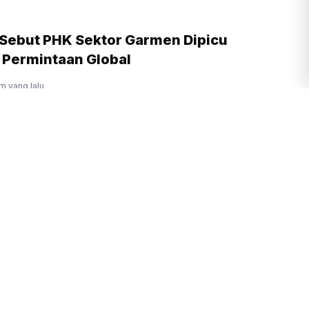
l Sebut PHK Sektor Garmen Dipicu
 Permintaan Global
am yang lalu
asai 17,2 Persen Investasi Nasional
ster I 2026
jam yang lalu
r: Setiap Pasien BPJS Berhak Mendapat