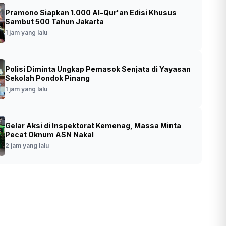
Pramono Siapkan 1.000 Al-Qur'an Edisi Khusus
n BPJS Dicibir Tenaga Kesehatan, DPR
Sambut 500 Tahun Jakarta
 Investigasi
1 jam yang lalu
•
Foto: Anggota Komisi IX DPR RI Nurhadi.
t yang lalu
Polisi Diminta Ungkap Pemasok Senjata di Yayasan
(SinPo.id/Dok. DPR RI)
Sekolah Pondok Pinang
1 jam yang lalu
Gelar Aksi di Inspektorat Kemenag, Massa Minta
Pecat Oknum ASN Nakal
2 jam yang lalu