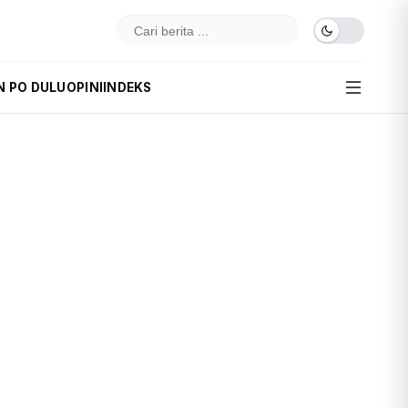
N PO DULU
OPINI
INDEKS