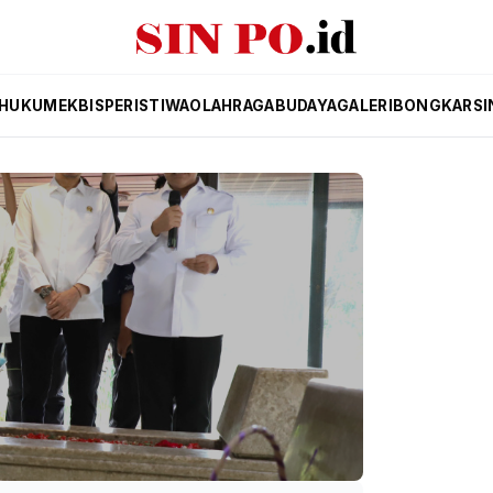
HUKUM
EKBIS
PERISTIWA
OLAHRAGA
BUDAYA
GALERI
BONGKAR
SI