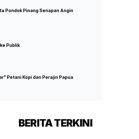
asta Pondok Pinang Senapan Angin
ari Pemikiran Bung Hatta
 MPR melakukan ziarah makam pahlawan Mohammad
ang persiapan sidang tahunan MPR (Ashar/SinPo.id)
ke Publik
r" Petani Kopi dan Perajin Papua
BERITA TERKINI