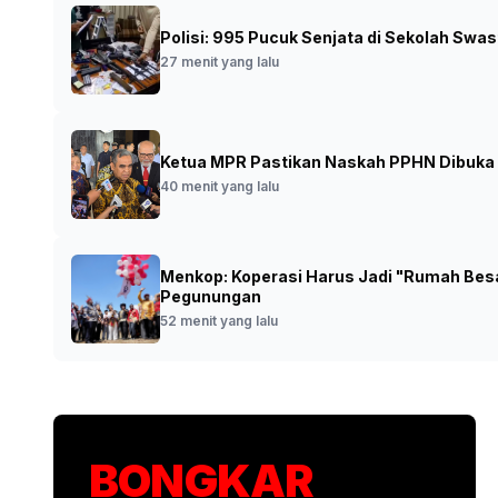
Polisi: 995 Pucuk Senjata di Sekolah Sw
Ketua MPR: Program Kopdes Berangkat d
27 menit yang lalu
•
Foto: Pimpinan
11 menit yang lalu
Hatta menjel
Ketua MPR Pastikan Naskah PPHN Dibuka 
40 menit yang lalu
Menkop: Koperasi Harus Jadi "Rumah Besa
Pegunungan
52 menit yang lalu
BONGKAR