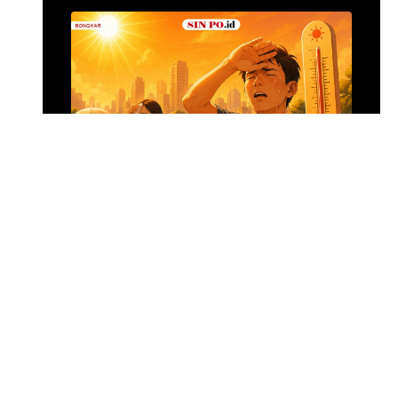
Menghadapi Puncak El Nino
SIN PO DULU