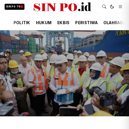
SIN PO TV
POLITIK
HUKUM
EKBIS
PERISTIWA
OLAHRAGA
TIM REDAKSI
EKBIS
13 JAM YANG LALU