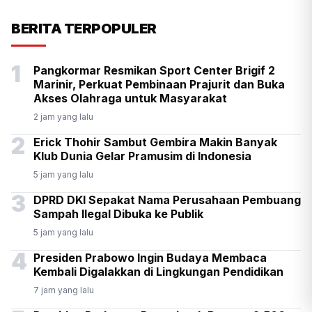
KSP Kawal Pelepasan Ekspor
BERITA TERPOPULER
Alumina Rp2,2 Triliun
1
Pangkormar Resmikan Sport Center Brigif 2
Marinir, Perkuat Pembinaan Prajurit dan Buka
Akses Olahraga untuk Masyarakat
2 jam yang lalu
2
Erick Thohir Sambut Gembira Makin Banyak
Klub Dunia Gelar Pramusim di Indonesia
5 jam yang lalu
3
DPRD DKI Sepakat Nama Perusahaan Pembuang
Sampah Ilegal Dibuka ke Publik
5 jam yang lalu
4
Presiden Prabowo Ingin Budaya Membaca
Kembali Digalakkan di Lingkungan Pendidikan
7 jam yang lalu