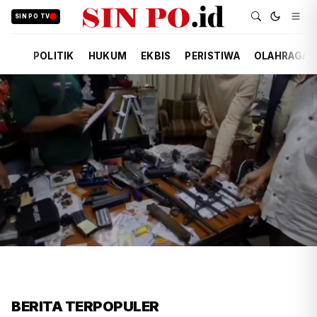
SIN PO TV
POLITIK
HUKUM
EKBIS
PERISTIWA
OLAHRAGA
FIRDAUSI
HUKUM
5 JAM YANG LALU
Polisi Usut Penemuan Bunker
BERITA TERPOPULER