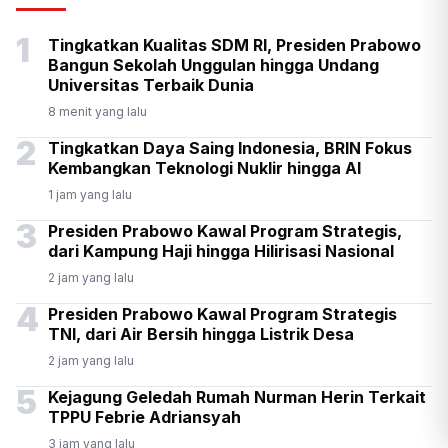
Senpi di Gedung Yayasan
1
Tingkatkan Kualitas SDM RI, Presiden Prabowo
Sekolah di Pondok Pinang
Bangun Sekolah Unggulan hingga Undang
Universitas Terbaik Dunia
8 menit yang lalu
2
Tingkatkan Daya Saing Indonesia, BRIN Fokus
Kembangkan Teknologi Nuklir hingga AI
1 jam yang lalu
3
Presiden Prabowo Kawal Program Strategis,
dari Kampung Haji hingga Hilirisasi Nasional
2 jam yang lalu
4
Presiden Prabowo Kawal Program Strategis
TNI, dari Air Bersih hingga Listrik Desa
2 jam yang lalu
5
Kejagung Geledah Rumah Nurman Herin Terkait
TPPU Febrie Adriansyah
3 jam yang lalu