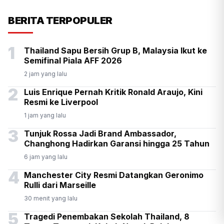
KSP Kawal Pelepasan Ekspor
BERITA TERPOPULER
Alumina Rp2,2 Triliun
1
Thailand Sapu Bersih Grup B, Malaysia Ikut ke
Semifinal Piala AFF 2026
2 jam yang lalu
2
Luis Enrique Pernah Kritik Ronald Araujo, Kini
Resmi ke Liverpool
1 jam yang lalu
3
Tunjuk Rossa Jadi Brand Ambassador,
Changhong Hadirkan Garansi hingga 25 Tahun
6 jam yang lalu
4
Manchester City Resmi Datangkan Geronimo
Rulli dari Marseille
30 menit yang lalu
5
Tragedi Penembakan Sekolah Thailand, 8