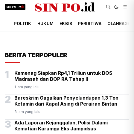
SIN PO TV
POLITIK
HUKUM
EKBIS
PERISTIWA
OLAHRAGA
BERITA TERPOPULER
1
Kemenag Siapkan Rp4,1 Triliun untuk BOS
Madrasah dan BOP RA Tahap II
1 jam yang lalu
2
Bareskrim Gagalkan Penyelundupan 1,3 Ton
Ketamin dari Kapal Asing di Perairan Bintan
3 jam yang lalu
3
Ada Laporan Kejanggalan, Polisi Dalami
Kematian Karumga Eks Jampidsus