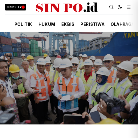
SIN PO TV
POLITIK
HUKUM
EKBIS
PERISTIWA
OLAHRAGA
TIM REDAKSI
EKBIS
15 JAM YANG LALU