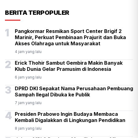
KSP Kawal Pelepasan Ekspor
BERITA TERPOPULER
Alumina Rp2,2 Triliun
1
Pangkormar Resmikan Sport Center Brigif 2
Marinir, Perkuat Pembinaan Prajurit dan Buka
Akses Olahraga untuk Masyarakat
4 jam yang lalu
2
Erick Thohir Sambut Gembira Makin Banyak
Klub Dunia Gelar Pramusim di Indonesia
6 jam yang lalu
3
DPRD DKI Sepakat Nama Perusahaan Pembuang
Sampah Ilegal Dibuka ke Publik
7 jam yang lalu
4
Presiden Prabowo Ingin Budaya Membaca
Kembali Digalakkan di Lingkungan Pendidikan
8 jam yang lalu